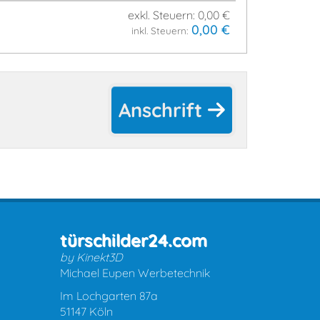
exkl. Steuern: 0,00 €
0,00 €
inkl. Steuern:
Anschrift
türschilder24.com
by Kinekt3D
Michael Eupen Werbetechnik
Im Lochgarten 87a
51147 Köln