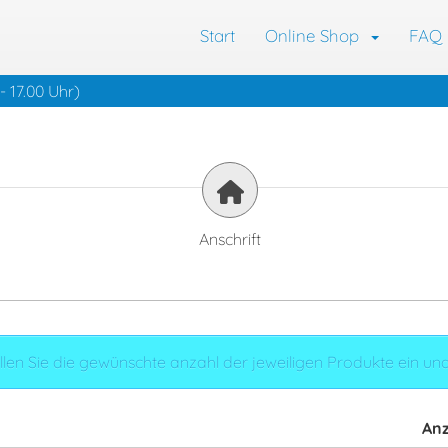
Start
Online Shop
FAQ
- 17.00 Uhr)
Anschrift
stellen Sie die gewünschte anzahl der jeweiligen Produkte ein u
Anz