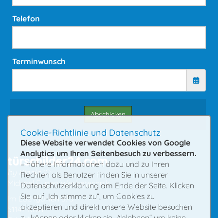
Telefon
Terminwunsch
Abschicken
Cookie-Richtlinie und Datenschutz
Diese Website verwendet Cookies von Google
Analytics um Ihren Seitenbesuch zu verbessern.
türschilder24.com
– nähere Informationen dazu und zu Ihren
by Kinekt3D
Rechten als Benutzer finden Sie in unserer
Michael Eupen Werbetechnik
Datenschutzerklärung am Ende der Seite. Klicken
Sie auf „Ich stimme zu“, um Cookies zu
Im Lochgarten 87a
akzeptieren und direkt unsere Website besuchen
51147 Köln
zu können oder klicken sie „Ablehnen“ um keine