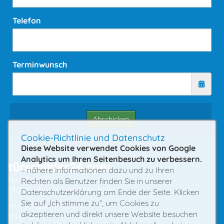
Telefon
Terminwunsch
Abschicken
Cookie-Richtlinie und Datenschutz
Diese Website verwendet Cookies von Google
Analytics um Ihren Seitenbesuch zu verbessern.
türschilder24.com
– nähere Informationen dazu und zu Ihren
by Kinekt3D
Rechten als Benutzer finden Sie in unserer
Michael Eupen Werbetechnik
Datenschutzerklärung am Ende der Seite. Klicken
Sie auf „Ich stimme zu“, um Cookies zu
Im Lochgarten 87a
akzeptieren und direkt unsere Website besuchen
51147 Köln